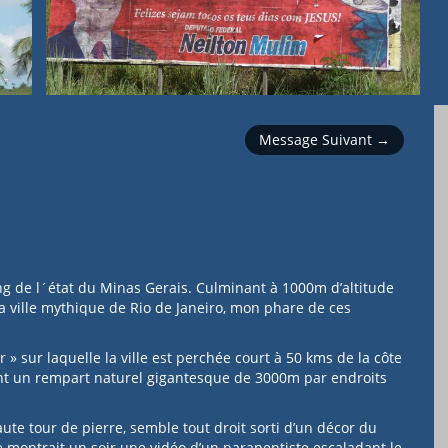
Message Suivant →
ing de l´état du Minas Gerais. Culminant à 1000m d’altitude
la ville mythique de Rio de Janeiro, mon phare de ces
r » sur laquelle la ville est perchée court à 50 kms de la côte
ant un rempart naturel gigantesque de 3000m par endroits
aute tour de pierre, semble tout droit sorti d’un décor du
e montrait un soir une vidéo d’un parapentiste escaladant le