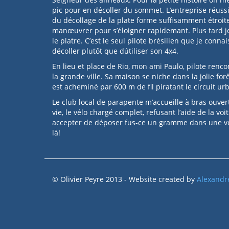
pic pour en décoller du sommet. L’entreprise réuss
du décollage de la plate forme suffisamment étroite 
manœuvrer pour s’éloigner rapidemant. Plus tard je 
le platre. C’est le seul pilote brésilien que je conn
décoller plutôt que dútiliser son 4x4.
En lieu et place de Rio, mon ami Paulo, pilote renc
la grande ville. Sa maison se niche dans la jolie forê
est acheminé par 600 m de fil piratant le circuit urba
Le club local de parapente m’accueille à bras ouve
vie, le vélo chargé complet, refusant l’aide de la voi
accepter de déposer fus-ce un gramme dans une voi
là!
© Olivier Peyre 2013 - Website created by
Alexandr