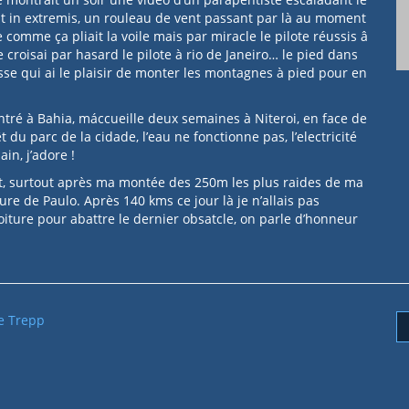
it in extremis, un rouleau de vent passant par là au moment
comme ça pliait la voile mais par miracle le pilote réussis â
croisai par hasard le pilote à rio de Janeiro… le pied dans
aisse qui ai le plaisir de monter les montagnes à pied pour en
ontré à Bahia, máccueille deux semaines à Niteroi, en face de
t du parc de la cidade, l’eau ne fonctionne pas, l’electricité
in, j’adore !
rt, surtout après ma montée des 250m les plus raides de ma
ture de Paulo. Après 140 kms ce jour là je n’allais pas
ture pour abattre le dernier obsatcle, on parle d’honneur
e Trepp