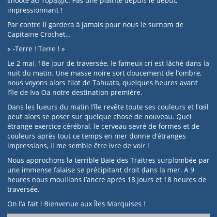
shoote au Topalgic. Pas une plainte depuis le début,
impressionnant !
Par contre il gardera à jamais pour nous le surnom de
Capitaine Crochet…
« -Terre ! Terre ! »
Le 2 mai, 18e jour de traversée, le fameux cri est lâché dans la
nuit du matin. Une masse noire sort doucement de l’ombre,
nous voyons alors l’ilot de Tahuata, quelques heures avant
l’île de Iva Oa notre destination première.
Dans les lueurs du matin l’île revête toute ses couleurs et l’œil
peut alors se poser sur quelque chose de nouveau. Quel
étrange exercice cérébral, le cerveau sevré de formes et de
couleurs après tout ce temps en mer donne d’étranges
impressions, il me semble être ivre de voir !
Nous approchons la terrible Baie des Traitres surplombée par
une immense falaise se précipitant droit dans la mer. A 9
heures nous mouillons l’ancre après 18 jours et 18 heures de
traversée.
On l’a fait ! Bienvenue aux Îles Marquises !