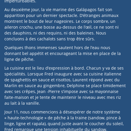
imperturbables.
Au deuxième jour, la vie marine des Galápagos fait son
apparition pour un dernier spectacle. D’étranges animaux
montrent le bout de leur nageoires. Le corps sombre, un
aileron crochu, une bosse au-dessus de l’œil, ce ne sont ni
des dauphins, ni des requins, ni des baleines. Nous
concluons à des cachalots sans trop être sûrs.
Quelques thons immenses sautent hors de l’eau nous
donnant bel appétit et encourageant la mise en place de la
ligne de pêche.
La cuisine est le lieu d’expression à bord. Chacun y va de ses
spécialités. Lorsque Fred inaugure avec sa cuisine italienne
de spaghettis en sauce et risottos, Laurent répond avec du
Marlin en sauce au gingembre, Delphine se place timidement
avec ses crêpes, Jean -Pierre s’impose avec sa mayonnaise
faite-maison et je tente de maintenir le niveau avec mes riz
au lait à la vanille.
Jour 11, nous commencions à désespérer de notre système
« haute-technologie » de pêche à la traine (sandow, pince à
linge, ligne et rapala), quand juste avant le coucher du soleil,
Fred remarque une tension inhabituelle du sandow.