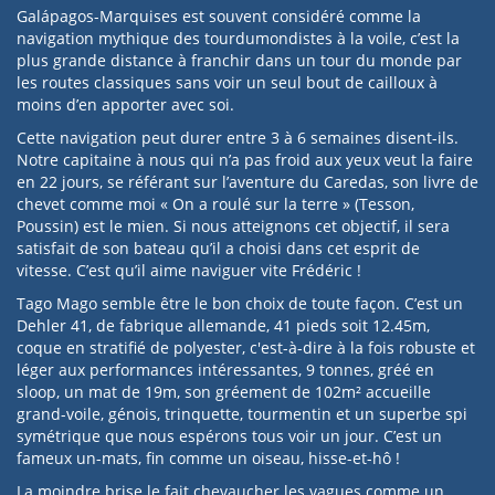
Galápagos-Marquises est souvent considéré comme la
navigation mythique des tourdumondistes à la voile, c’est la
plus grande distance à franchir dans un tour du monde par
les routes classiques sans voir un seul bout de cailloux à
moins d’en apporter avec soi.
Cette navigation peut durer entre 3 à 6 semaines disent-ils.
Notre capitaine à nous qui n’a pas froid aux yeux veut la faire
en 22 jours, se référant sur l’aventure du Caredas, son livre de
chevet comme moi « On a roulé sur la terre » (Tesson,
Poussin) est le mien. Si nous atteignons cet objectif, il sera
satisfait de son bateau qu’il a choisi dans cet esprit de
vitesse. C’est qu’il aime naviguer vite Frédéric !
Tago Mago semble être le bon choix de toute façon. C’est un
Dehler 41, de fabrique allemande, 41 pieds soit 12.45m,
coque en stratifié de polyester, c'est-à-dire à la fois robuste et
léger aux performances intéressantes, 9 tonnes, gréé en
sloop, un mat de 19m, son gréement de 102m² accueille
grand-voile, génois, trinquette, tourmentin et un superbe spi
symétrique que nous espérons tous voir un jour. C’est un
fameux un-mats, fin comme un oiseau, hisse-et-hô !
La moindre brise le fait chevaucher les vagues comme un