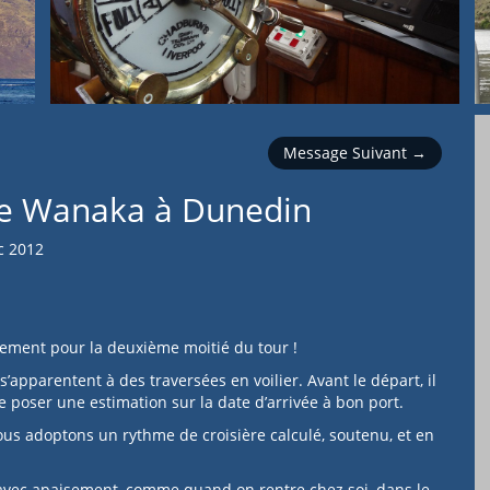
Message Suivant →
de Wanaka à Dunedin
c 2012
lement pour la deuxième moitié du tour !
apparentent à des traversées en voilier. Avant le départ, il
que poser une estimation sur la date d’arrivée à bon port.
ous adoptons un rythme de croisière calculé, soutenu, et en
 avec apaisement, comme quand on rentre chez soi, dans le