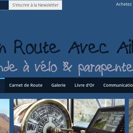
Achetez l
S'inscrire à la Newsletter
e
Carnet de Route
Galerie
Livre d'Or
Communicati