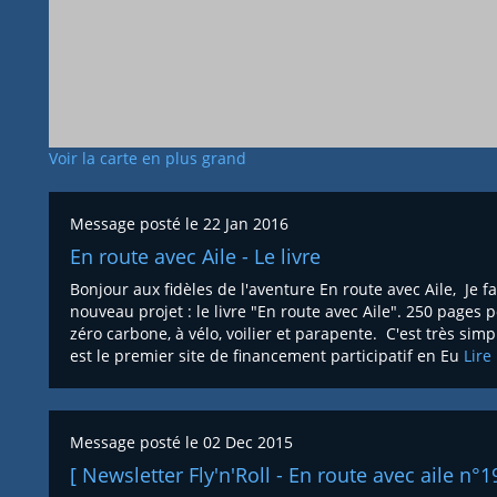
Voir la carte en plus grand
Message posté le
22 Jan 2016
En route avec Aile - Le livre
Bonjour aux fidèles de l'aventure En route avec Aile, Je 
nouveau projet : le livre "En route avec Aile". 250 page
zéro carbone, à vélo, voilier et parapente. C'est très simp
est le premier site de financement participatif en Eu
Lire
Message posté le
02 Dec 2015
[ Newsletter Fly'n'Roll - En route avec aile n°1